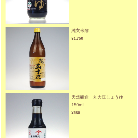
純玄米酢
¥1,750
天然醸造 丸大豆しょうゆ
150ml
¥580