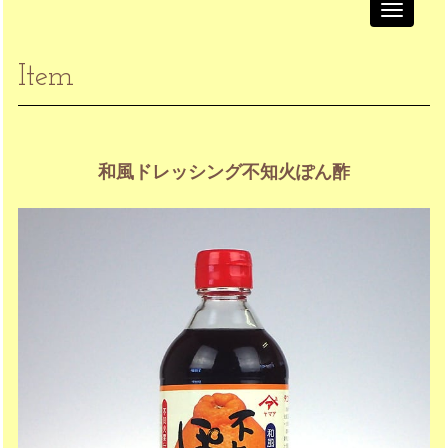
Toggle
navigati
Item
和風ドレッシング不知火ぽん酢