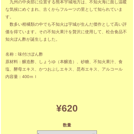
九州の中央部に位置する熊本宇城地方は、不知火海に面し温暖
な気候にめぐまれ、古くからフルーツの里として知られていま
す。
数多い柑橘類の中でも不知火は宇城が生んだ傑作として高い評
価を得ています。その不知火果汁を贅沢に使用して、松合食品不
知火ぽん酢が誕生しました。
名称：味付けぽん酢
原材料：醸造酢、しょうゆ（本醸造）、砂糖、不知火果汁、食
塩、酵母エキス、かつおぶしエキス、昆布エキス、アルコール
内容量：400ｍｌ
¥620
数量